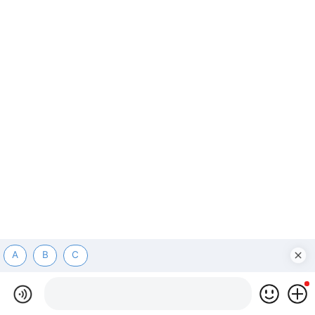
A
B
C