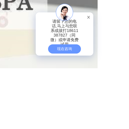
请留下您的电
话,马上与您联
系或拔打18611
387827（同
微）或申请免费
试用
现在咨询